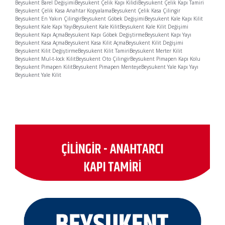
Beysukent Barel Değişimi
Beysukent Çelik Kapı Kilidi
Beysukent Çelik Kapı Tamiri
Beysukent Çelik Kasa Anahtar Kopyalama
Beysukent Çelik Kasa Çilingir
Beysukent En Yakın Çilingir
Beysukent Göbek Değişimi
Beysukent Kale Kapı Kilit
Beysukent Kale Kapı Yayı
Beysukent Kale Kilit
Beysukent Kale Kilit Değişimi
Beysukent Kapı Açma
Beysukent Kapı Göbek Değiştirme
Beysukent Kapı Yayı
Beysukent Kasa Açma
Beysukent Kasa Kilit Açma
Beysukent Kilit Değişimi
Beysukent Kilit Değiştirme
Beysukent Kilit Tamiri
Beysukent Merter Kilit
Beysukent Mul-t-lock Kilit
Beysukent Oto Çilingir
Beysukent Pimapen Kapı Kolu
Beysukent Pimapen Kilit
Beysukent Pimapen Menteşe
Beysukent Yale Kapı Yayı
Beysukent Yale Kilit