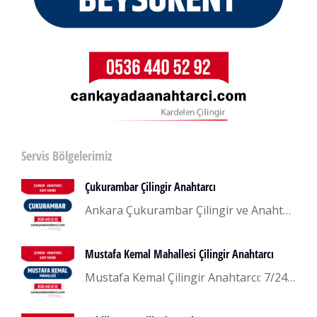
Servis Bölgelerimiz
Çukurambar Çilingir Anahtarcı
Ankara Çukurambar Çilingir ve Anahtarcı Ankara’nın Çankaya ilçesinde yer alan Çukurambar semtinde hizmet veren Çukurambar Çilingir ve Anahtarcı firmamız, müşteri memnuniyetini en üst seviyede tutarak 7/24 kesintisiz hizmet sunmaktadır. Uzman ekibimiz, her türlü anahtar ve kilit sorununu çözmek için her an hazırdır. Çukurambar’da yaşayanlar için acil çilingir ve anahtar hizmetlerinde en güvenilir adresiz. Evinizin, iş…
Mustafa Kemal Mahallesi Çilingir Anahtarcı
Mustafa Kemal Çilingir Anahtarcı: 7/24 Güvenilir Hizmet Ankara’nın Çankaya ilçesinde yer alan Mustafa Kemal Mahallesi’nde hizmet veren Mustafa Kemal Mahallesi Çilingir ve Anahtarcı firmamız, müşterilerimize 7/24 güvenilir ve kesintisiz hizmet sunmaktadır. Uzman ekibimiz, her türlü anahtar ve kilit sorununu çözmek için hazır ve donanımlıdır. Mustafa Kemal Mahallesi’nde yaşayanlar için acil çilingir ve anahtar hizmetlerinde en…