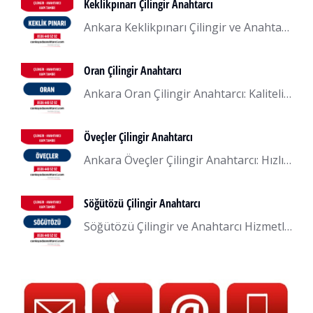
Keklikpınarı Çilingir Anahtarcı
Ankara Keklikpınarı Çilingir ve Anahtarcı: 7/24 Kesintisiz Hizmet Ankara’nın Çankaya ilçesinde bulunan Keklikpınarı semtinde hizmet veren Keklikpınarı Çilingir ve Anahtarcı firmamız, müşterilerimize 7/24 kesintisiz hizmet sunarak güvenlik ve konforunuzu sağlıyor. Uzman ekibimiz, her türlü anahtar ve kilit sorununu çözmek için hazır ve donanımlıdır. Keklikpınarı’nda yaşayanlar için acil çilingir ve anahtar hizmetlerinde en güvenilir adresiz. İster…
Oran Çilingir Anahtarcı
Ankara Oran Çilingir Anahtarcı: Kaliteli ve Hızlı Ankara’nın Çankaya ilçesinde bulunan Oran semtinde hizmet veren Oran Çilingir Anahtarcı firmamız, müşteri memnuniyetine odaklanarak güvenilir ve hızlı çözümler sunmaktadır. Yılların deneyimiyle, anahtar ve kilit sorunlarına uzman çözümler getiriyor ve müşterilerimize kesintisiz bir hizmet sağlıyoruz. Oran bölgesinde yaşayanlar için acil çilingir ve anahtar hizmetlerinde güvenilir bir adresiz. Oran…
Öveçler Çilingir Anahtarcı
Ankara Öveçler Çilingir Anahtarcı: Hızlı ve Güvenilir Hizmetler Ankara’nın Öveçler semtinde hizmet veren Öveçler Çilingir Anahtarcı firmamız, müşteri memnuniyetine odaklanarak güvenilir ve hızlı çözümler sunmaktadır. Yılların deneyimiyle, anahtar ve kilit sorunlarına uzman çözümler getiriyor ve müşterilerimize kesintisiz bir hizmet sağlıyoruz. Öveçler bölgesinde yaşayanlar için acil çilingir ve anahtar hizmetlerinde güvenilir bir adresiz. Öveçler En Yakın…
Söğütözü Çilingir Anahtarcı
Söğütözü Çilingir ve Anahtarcı Hizmetleri: Güvenilir Çözümler, Hızlı Müdahale Ankara’nın Söğütözü semtinde faaliyet gösteren çilingir ve anahtarcı firmamız, uzun yıllardır sağladığı güvenilir hizmetlerle tanınmaktadır. Söğütözü Anahtarcı olarak, acil durumlarda hızlı bir şekilde müdahale ederek, müşterilerinin güvenliğini ve memnuniyetini ön planda tutmaktayız. Geniş Hizmet Yelpazesi ve Uzman Kadro Söğütözü’nde sunduğumuz çelik kapı tamiri, oto çilingir, anahtar…